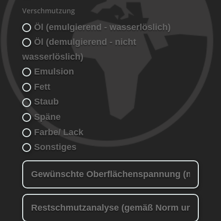
Verschmutzung
Öl (emulgierend - wasserlöslich)
Öl (demulgierend - nicht
wasserlöslich)
Emulsion
Fett
Staub
Späne
Farbe/ Lack
Sonstiges