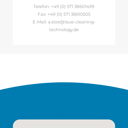
Telefon: +49 (0) 571 38601499
Fax: +49 (0) 571 38610505
E-Mail: a.elze@laue-cleaning-
technology.de