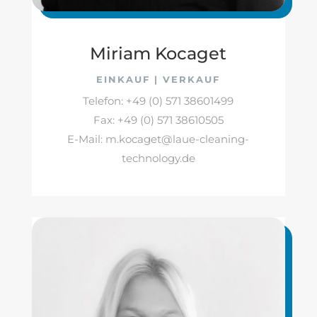
Miriam Kocaget
EINKAUF | VERKAUF
Telefon: +49 (0) 571 38601499
Fax: +49 (0) 571 38610505
E-Mail: m.kocaget@laue-cleaning-
technology.de