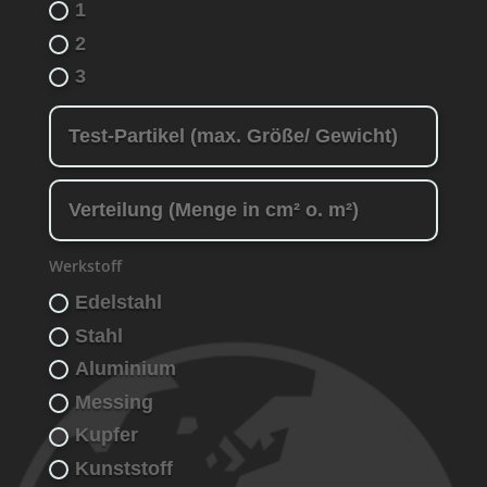
1
2
3
Werkstoff
Edelstahl
Stahl
Aluminium
Messing
Kupfer
Kunststoff